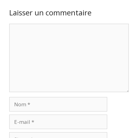
Laisser un commentaire
Commentaire
Nom
E-
mail
Site