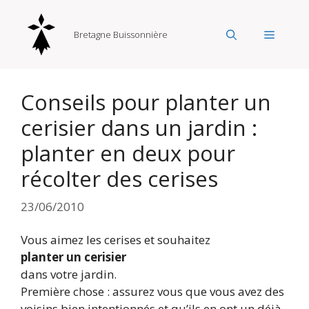
Aller
au
Menu
Bretagne Buissonnière
contenu
Conseils pour planter un
cerisier dans un jardin :
planter en deux pour
récolter des cerises
23/06/2010
Vous aimez les cerises et souhaitez
planter un cerisier
dans votre jardin.
Première chose : assurez vous que vous avez des
voisins bien intentionnés et qu’ils en ont un déjà