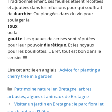
Traditionnellement, ses feuilles étaient récoltées
et ajoutées dans les infusions pour qui souffrait
de
diarrhée
. Ou plongées dans du vin pour
soulager la
toux
ou la
goutte
. Les queues de cerises sont réputées
pour leur pouvoir
diurétique
. Et les noyaux
pour les bouillottes…. Bref, tout est bon dans le
cerisier !!!!
Lire cet artcile en anglais :
Advice for planting a
cherry tree in a garden
Catégories
Patrimoine naturel en Bretagne, arbres,
arbustes, algues et animaux de Bretagne
Visiter un jardin en Bretagne : le parc floral et
ses chambres d’hôtes