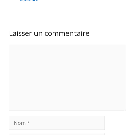
Laisser un commentaire
Commentaire
Nom